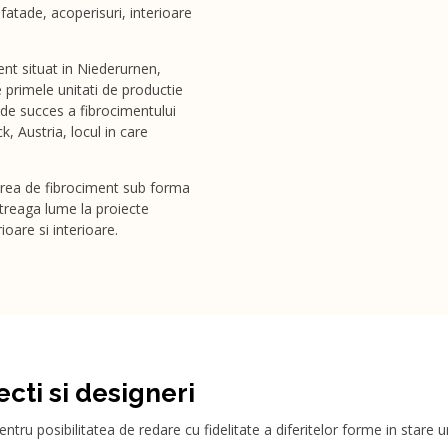
fatade, acoperisuri, interioare
ent situat in Niederurnen,
re primele unitati de productie
de succes a fibrocimentului
, Austria, locul in care
icarea de fibrociment sub forma
ntreaga lume la proiecte
ioare si interioare.
cti si designeri
tru posibilitatea de redare cu fidelitate a diferitelor forme in stare 