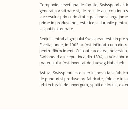
Companie elevetiana de familie, Swisspearl acti
generatiilor viitoare si, de zeci de ani, continua 
succesului: prin curiozitate, pasiune si angajam
prime in produse noi, estetice si durabile pentru 
si spatii exterioare.
Sediul central al grupului Swisspearl este in prez
Elvetia, unde, in 1903, a fost infiintata una dint
pentru fibrociment. Cu toate acestea, povestea 
Swisspearl a inceput inca din 1894, in Vöcklabruck
materialul a fost inventat de Ludwig Hatschek.
Astazi, Swisspearl este lider in inovatia si fabr
de panouri si produse prefabricate, folosite in i
arhitecturale de anvergura, spatii de locuit, exter