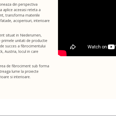
oneaza din perspectiva
sa aplice aceeasi reteta a
ent, transforma materiile
fatade, acoperisuri, interioare
ent situat in Niederurnen,
re primele unitati de productie
de succes a fibrocimentului
, Austria, locul in care
icarea de fibrociment sub forma
ntreaga lume la proiecte
ioare si interioare.