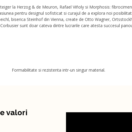
Steiger la Herzog & de Meuron, Rafael Viñoly si Morphosis: fibrociment
siunea pentru designul sofisticat si curajul de a explora noi posibilitati
Peichl, biserica Steinhof din Vienna, create de Otto Wagner, Ortsstock
orbusier sunt doar cateva dintre lucrarile care atesta succesul panour
Formabilitate si rezistenta intr-un singur material.
e valori