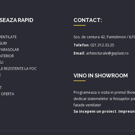
SEAZA RAPID
CONTACT:
VENTILATE
Sos. de centura 42, Pantelimon / IL
SURI
Telefon
:
021.312.33.25
 PARASOLAR
Email:
arhitecturale@geplast.ro
INTERIOR
LI
LE REZISTENTE LA FOC
E
VINO IN SHOWROOM
T
Programeaza o vizita in primul Sh
A OFERTA
dedicat sistemelelor si finisajelor p
fatade ventilate!
Sa incepem un proiect. Impreun