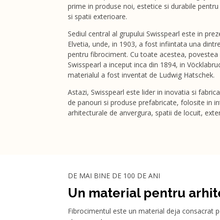
prime in produse noi, estetice si durabile pentru 
si spatii exterioare.
Sediul central al grupului Swisspearl este in prez
Elvetia, unde, in 1903, a fost infiintata una dint
pentru fibrociment. Cu toate acestea, povestea 
Swisspearl a inceput inca din 1894, in Vöcklabruck
materialul a fost inventat de Ludwig Hatschek.
Astazi, Swisspearl este lider in inovatia si fabr
de panouri si produse prefabricate, folosite in i
arhitecturale de anvergura, spatii de locuit, exter
DE MAI BINE DE 100 DE ANI
Un material pentru arhite
Fibrocimentul este un material deja consacrat pen