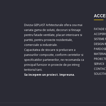
ACCE
Divizia GEPLAST Arhitecturale ofera cea mai
FATADE 
variata gama de solutii, decoruri si finisaje
ACOPERI
pentru fatade ventilate, placari interioare si
SISTEME
partitii, pentru proiecte rezidentiale,
DESIGN 
comerciale si industriale.
PARDOSE
Capacitatea de stocare si prelucrare a
MATERIA
panourilor compozite, conform cerintelor si
PROIECT
specificatiilor partenerilor, ne recomanda ca
SERVICII
principal furnizor in proiecte de pe intreg
CONTAC
teritoriul tarii.
SOLICIT
Sa incepem un proiect. Impreuna.