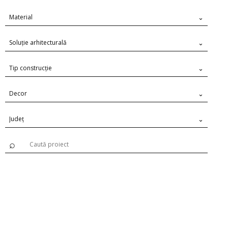
Material
Soluție arhitecturală
Tip construcție
Decor
Județ