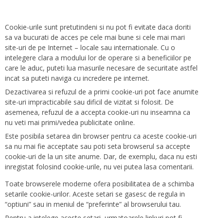
Cookie-urile sunt pretutindeni si nu pot fi evitate daca doriti
sa va bucurati de acces pe cele mai bune si cele mai mari
site-uri de pe Internet – locale sau internationale. Cu o
intelegere clara a modului lor de operare si a beneficiilor pe
care le aduc, puteti lua masurile necesare de securitate astfel
incat sa puteti naviga cu incredere pe internet.
Dezactivarea si refuzul de a primi cookie-uri pot face anumite
site-uri impracticabile sau dificil de vizitat si folosit. De
asemenea, refuzul de a accepta cookie-uri nu inseamna ca
nu veti mai primi/vedea publicitate online.
Este posibila setarea din browser pentru ca aceste cookie-uri
sa nu mai fie acceptate sau poti seta browserul sa accepte
cookie-uri de la un site anume. Dar, de exemplu, daca nu esti
inregistat folosind cookie-urile, nu vei putea lasa comentarii.
Toate browserele moderne ofera posibilitatea de a schimba
setarile cookie-urilor. Aceste setari se gasesc de regula in
“optiuni” sau in meniul de “preferinte” al browserului tau.
Pentru a intelege aceste setari, urmatoarele linkuri pot fi