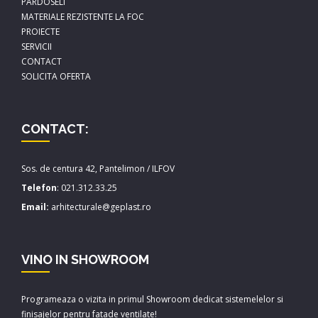
PARDOSELI
MATERIALE REZISTENTE LA FOC
PROIECTE
SERVICII
CONTACT
SOLICITA OFERTA
CONTACT:
Sos. de centura 42, Pantelimon / ILFOV
Telefon
:
021.312.33.25
Email:
arhitecturale@geplast.ro
VINO IN SHOWROOM
Programeaza o vizita in primul Showroom dedicat sistemelelor si
finisajelor pentru fatade ventilate!