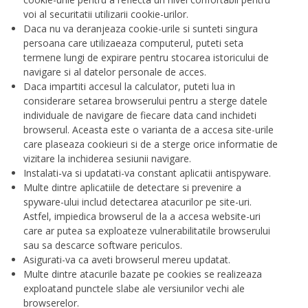
voi al securitatii utilizarii cookie-urilor.
Daca nu va deranjeaza cookie-urile si sunteti singura
persoana care utilizaeaza computerul, puteti seta
termene lungi de expirare pentru stocarea istoricului de
navigare si al datelor personale de acces.
Daca impartiti accesul la calculator, puteti lua in
considerare setarea browserului pentru a sterge datele
individuale de navigare de fiecare data cand inchideti
browserul. Aceasta este o varianta de a accesa site-urile
care plaseaza cookieuri si de a sterge orice informatie de
vizitare la inchiderea sesiunii navigare.
Instalati-va si updatati-va constant aplicatii antispyware.
Multe dintre aplicatiile de detectare si prevenire a
spyware-ului includ detectarea atacurilor pe site-uri.
Astfel, impiedica browserul de la a accesa website-uri
care ar putea sa exploateze vulnerabilitatile browserului
sau sa descarce software periculos.
Asigurati-va ca aveti browserul mereu updatat.
Multe dintre atacurile bazate pe cookies se realizeaza
exploatand punctele slabe ale versiunilor vechi ale
browserelor.