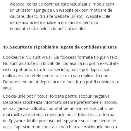
website, ce tip de continut este vizualizat si modul cum
un utilizator ajunge pe un website (ex prin motoare de
cautare, direct, din alte website-uri etc). Website-urile
deruleaza aceste analize a utilizarii lor pentru a
imbunatati site-urile in beneficiul userilor.
10. Securitate si probleme legate de confidentialitate
Cookieurile NU sunt virusi! Ele folosesc formate tip plain text.
Nu sunt alcatuite din bucati de cod asa ca nu pot fi executate
nici nu pot auto-rula. In consecinta, nu se pot duplica sau
replica pe alte retele pentru a se rula sau replica din nou.
Deoarece nu pot indeplini aceste functii, nu pot fi considerate
virusi.
Cookie-urile pot fi totusi folosite pentru scopuri negative.
Deoarece stocheaza informatii despre preferintele si istoricul
de navigare al utilizatorilor, atat pe un anume site cat si pe
mai multe alte siteuri, cookieurile pot fi folosite ca o forma
de Spyware. Multe produse anti-spyware sunt constiente de
acest fapt si in mod constant marcheaza cookie-urile pentru