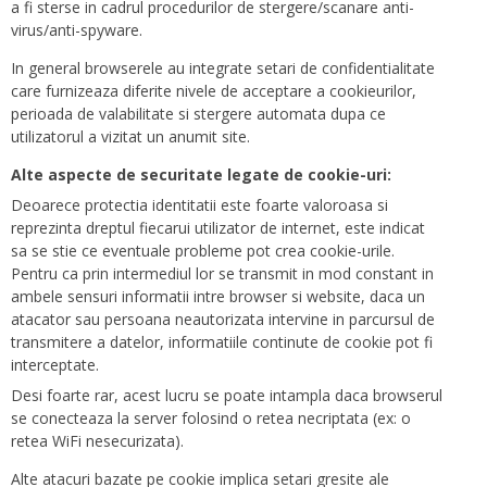
a fi sterse in cadrul procedurilor de stergere/scanare anti-
virus/anti-spyware.
In general browserele au integrate setari de confidentialitate
care furnizeaza diferite nivele de acceptare a cookieurilor,
perioada de valabilitate si stergere automata dupa ce
utilizatorul a vizitat un anumit site.
Alte aspecte de securitate legate de cookie-uri:
Deoarece protectia identitatii este foarte valoroasa si
reprezinta dreptul fiecarui utilizator de internet, este indicat
sa se stie ce eventuale probleme pot crea cookie-urile.
Pentru ca prin intermediul lor se transmit in mod constant in
ambele sensuri informatii intre browser si website, daca un
atacator sau persoana neautorizata intervine in parcursul de
transmitere a datelor, informatiile continute de cookie pot fi
interceptate.
Desi foarte rar, acest lucru se poate intampla daca browserul
se conecteaza la server folosind o retea necriptata (ex: o
retea WiFi nesecurizata).
Alte atacuri bazate pe cookie implica setari gresite ale