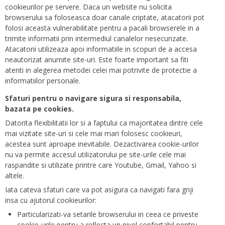
cookieurilor pe servere. Daca un website nu solicita
browserului sa foloseasca doar canale criptate, atacatorii pot
folosi aceasta vulnerabilitate pentru a pacali browserele in a
trimite informatii prin intermediul canalelor nesecurizate.
Atacatorii utilizeaza apoi informatiile in scopuri de a accesa
neautorizat anumite site-uri. Este foarte important sa fiti
atenti in alegerea metodei celei mai potrivite de protectie a
informatiilor personale.
Sfaturi pentru o navigare sigura si responsabila,
bazata pe cookies.
Datorita flexibilitatii lor si a faptului ca majoritatea dintre cele
mai vizitate site-uri si cele mai mari folosesc cookieuri,
acestea sunt aproape inevitabile. Dezactivarea cookie-urilor
nu va permite accesul utilizatorului pe site-urile cele mai
raspandite si utilizate printre care Youtube, Gmail, Yahoo si
altele.
Iata cateva sfaturi care va pot asigura ca navigati fara griji
insa cu ajutorul cookieurilor:
Particularizati-va setarile browserului in ceea ce priveste
cookie-urile pentru a reflecta un nivel confortabil pentru