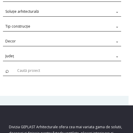
Soluție arhitecturală
Tip construcție
Decor
Județ
Divizia GEPLAST Arhitecturale ofera cea mai variata gama de solutii,