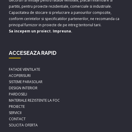
decoruri si finisaje pentru fatade ventilate, placari interioare si
partitii, pentru proiecte rezidentiale, comerciale si industriale.
Capacitatea de stocare si prelucrare a panourilor compozite,
conform cerintelor si specificatiilor partenerilor, ne recomanda ca
principal furnizor in proiecte de pe intreg teritoriul tarii.
Sa incepem un proiect. Impreuna.
ACCESEAZA RAPID
FATADE VENTILATE
ACOPERISURI
SISTEME PARASOLAR
DESIGN INTERIOR
PARDOSELI
MATERIALE REZISTENTE LA FOC
PROIECTE
SERVICII
CONTACT
SOLICITA OFERTA