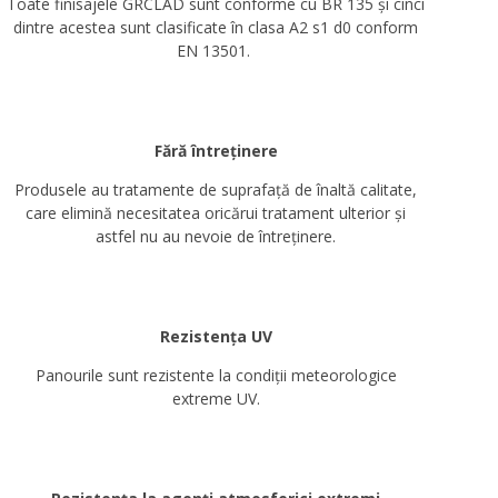
Toate finisajele GRCLAD sunt conforme cu BR 135 și cinci
dintre acestea sunt clasificate în clasa A2 s1 d0 conform
EN 13501.
Fără întreținere
Produsele au tratamente de suprafață de înaltă calitate,
care elimină necesitatea oricărui tratament ulterior și
astfel nu au nevoie de întreținere.
Rezistența UV
Panourile sunt rezistente la condiții meteorologice
extreme UV.