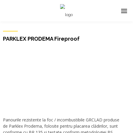
PARKLEX PRODEMA Fireproof
Panourile rezistente la foc / incombustibile GRCLAD produse
de Parklex Prodema, folosite pentru placarea clădirilor, sunt
conforme cu BR 135 și testate conform metodologiei BS