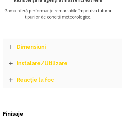
Rezistența la agenți atmosferici extremi
Gama oferă performanțe remarcabile împotriva tuturor
tipurilor de condiții meteorologice.
Dimensiuni
Instalare/Utilizare
Reacție la foc
Finisaje