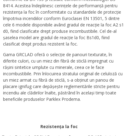
8414. Acestea îndeplinesc cerințele de performanță pentru
rezistența la foc în conformitate cu standardele de protecție
împotriva incendiilor conform Euroclasei EN 13501, 5 dintre
cele 6 modele disponibile având gradul de reacție la foc A2 s1
d0, fiind clasificate drept produse incombustibile. Cel de-al
șaselea model are gradul de reacție la foc Bs1d0, fiind
clasificat drept produs rezistent la foc.
Gama GRCLAD oferă o selecție de panouri texturate, în
diferite culori, cu un miez din fibră de sticlă impregnat cu
rășini sintetice umplute cu minerale, ceea ce le face
incombustibile. Prin înlocuirea stratului original de celuloză cu
un miez armat cu fibră de sticlă, s-a obținut un panou de
placare ignifug care depășește reglementările stricte pentru
incendiu ale clădirilor înalte, păstrând în același timp toate
beneficiile produselor Parklex Prodema.
Rezistența la foc