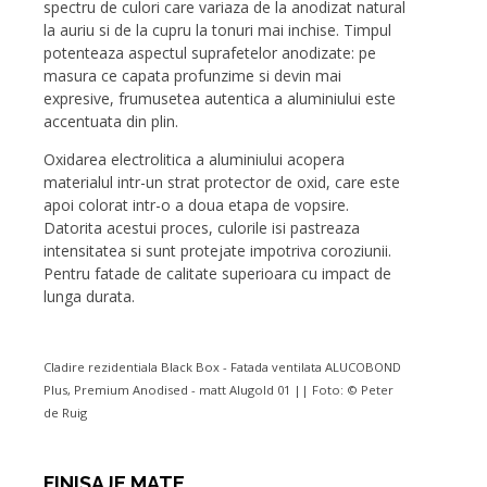
spectru de culori care variaza de la anodizat natural
la auriu si de la cupru la tonuri mai inchise. Timpul
potenteaza aspectul suprafetelor anodizate: pe
masura ce capata profunzime si devin mai
expresive, frumusetea autentica a aluminiului este
accentuata din plin.
Oxidarea electrolitica a aluminiului acopera
materialul intr-un strat protector de oxid, care este
apoi colorat intr-o a doua etapa de vopsire.
Datorita acestui proces, culorile isi pastreaza
intensitatea si sunt protejate impotriva coroziunii.
Pentru fatade de calitate superioara cu impact de
lunga durata.
Cladire rezidentiala Black Box - Fatada ventilata ALUCOBOND
Plus, Premium Anodised - matt Alugold 01 || Foto: © Peter
de Ruig
FINISAJE MATE