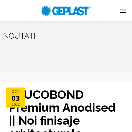
NOUTATI
ALUCOBOND
OCT.
03
Premium Anodised
2022
|| Noi finisaje