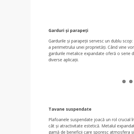
Garduri și parapeți
Gardurile și parapeții servesc un dublu scop: 
a perimetrului unei proprietăți. Când vine vorb
gardurile metalice expandate oferă o serie de
diverse aplicații.
Tavane suspendate
Plafoanele suspendate joacă un rol crucial în 
cât și atractivitate estetică. Metalul expand
gamă de beneficii care sporesc atmosfera și