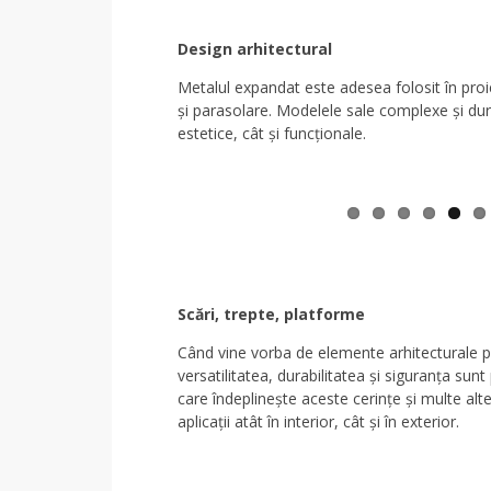
Design arhitectural
Metalul expandat este adesea folosit în proie
și parasolare. Modelele sale complexe și dura
estetice, cât și funcționale.
Scări, trepte, platforme
Când vine vorba de elemente arhitecturale pr
versatilitatea, durabilitatea și siguranța sun
care îndeplinește aceste cerințe și multe alt
aplicații atât în interior, cât și în exterior.