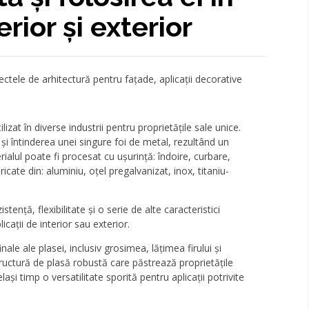
rior și exterior
ctele de arhitectură pentru fațade, aplicații decorative
izat în diverse industrii pentru proprietățile sale unice.
 și întinderea unei singure foi de metal, rezultând un
alul poate fi procesat cu ușurință: îndoire, curbare,
icate din: aluminiu, oțel pregalvanizat, inox, titaniu-
ență, flexibilitate și o serie de alte caracteristici
icații de interior sau exterior.
ale ale plasei, inclusiv grosimea, lățimea firului și
tructură de plasă robustă care păstrează proprietățile
ași timp o versatilitate sporită pentru aplicații potrivite