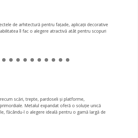
ctele de arhitectură pentru fațade, aplicații decorative
bilitatea îl fac o alegere atractivă atât pentru scopuri
ecum scări, trepte, pardoseli și platforme,
t primordiale. Metalul expandat oferă o soluție unică
ele, făcându-l o alegere ideală pentru o gamă largă de