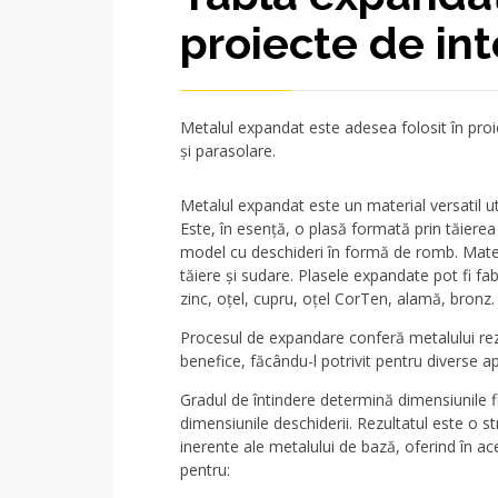
proiecte de inte
Metalul expandat este adesea folosit în proie
și parasolare.
Metalul expandat este un material versatil util
Este, în esență, o plasă formată prin tăierea
model cu deschideri în formă de romb. Materi
tăiere și sudare. Plasele expandate pot fi fabr
zinc, oțel, cupru, oțel CorTen, alamă, bronz.
Procesul de expandare conferă metalului rezist
benefice, făcându-l potrivit pentru diverse apl
Gradul de întindere determină dimensiunile fin
dimensiunile deschiderii. Rezultatul este o s
inerente ale metalului de bază, oferind în acel
pentru: