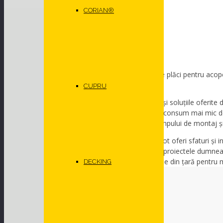
CORIAN®
Sunt disponibile formate diferite de plăci pentru acope
obținerea de decoruri variate.
CUPRU
Proiectele realizate cu materialele și soluțiile oferit
(reducerea emisiilor de carbon, un consum mai mic de 
performanță ridicată (reducerea timpului de montaj și 
La
Geplast,
consultanții noștri vă pot oferi sfaturi și i
materialelor și soluțiilor noastre în proiectele dumn
să ne
contactați
într-una din locațiile din țară pentru 
DECKING
ULTIMELE ARTICOLE
Arhitectura sportiva: cand
performanta se vede si la