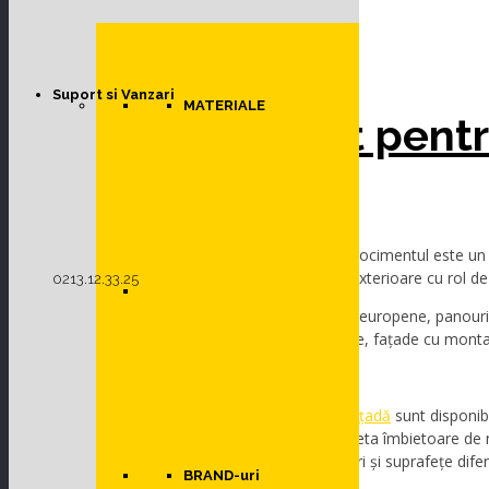
FIBROCIMENT
in
Fibrociment pentru fațade și acoperișuri
FIBROCIMENT
Suport si Vanzari
MATERIALE
Fibrociment pentr
acoperișuri
Cimentul ranforsat cu fibre sau fibrocimentul este un m
special conceput pentru învelișuri exterioare cu rol de
0213.12.33.25
Folosind cele mai înalte standarde europene, panouril
fabricate pentru placările exterioare, fațade cu montaj
Fațade
Panourile din fibrociment pentru fațadă
sunt disponibi
masă și la suprafață. Alături de paleta îmbietoare de 
sunt disponibile și panouri cu texturi și suprafețe difer
BRAND-uri