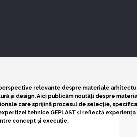
perspective relevante despre materiale arhitectural
tură și design. Aici publicăm noutăți despre materia
onale care sprijină procesul de selecție, specific
expertizei tehnice GEPLAST și reflectă experiența
ntre concept și execuție.