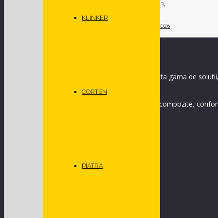
WIIT Offices, Milano
februarie 23,
2026
KLINKER
Birouri Var Group
februarie 17, 2026
Divizia GEPLAST Arhitecturale ofera cea mai variata gama de solutii, de
industriale.
CORTEN
Capacitatea de stocare si prelucrare a panourilor compozite, conform ce
Sa incepem un proiect. Impreuna.
ACCESEAZA RAPID
PIATRA
FATADE VENTILATE
ACOPERISURI
SISTEME PARASOLAR