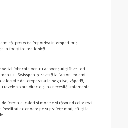
ermică, protecția împotriva intemperiilor și
la foc și izolare fonică.
pecial fabricate pentru acoperișuri și învelitori
mentului Swisspeal și rezistă la factorii externi.
unt afectate de temperaturile negative, zăpadă,
sau razele solare directe și nu necesită tratamente
te de formate, culori și modele și răspund celor mai
a învelitori exterioare pe suprafețe mari, cât și la
e..