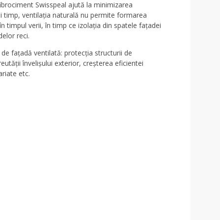
fibrociment Swisspeal ajută la minimizarea
și timp, ventilația naturală nu permite formarea
 timpul verii, în timp ce izolația din spatele fațadei
elor reci.
de fațadă ventilată: protecția structurii de
tății învelișului exterior, creșterea eficientei
riate etc.