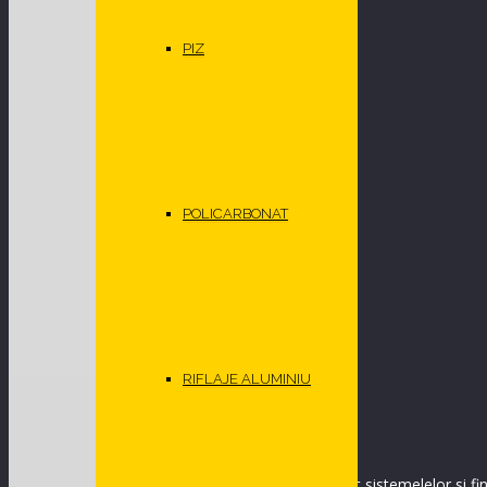
DESIGN INTERIOR
PARDOSELI
PIZ
MATERIALE REZISTENTE LA FOC
PROIECTE
SERVICII
CONTACT
POLICARBONAT
SOLICITA OFERTA
CONTACT:
Sos. de centura 42, Pantelimon / ILFOV
Telefon
:
021.312.33.25
Email:
arhitecturale@geplast.ro
RIFLAJE ALUMINIU
VINO IN SHOWROOM
Programeaza o vizita in primul Showroom dedicat sistemelelor si fini