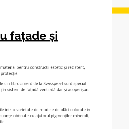
u fațade și
aterial pentru construcții estetic și rezistent,
 protecție.
e din fibrociment de la Swisspearl sunt special
 în sistem de fațadă ventilată dar și acoperișuri.
le într-o varietate de modele de plăci colorate în
nuanțe obținute cu ajutorul pigmenților minerali,
ite.