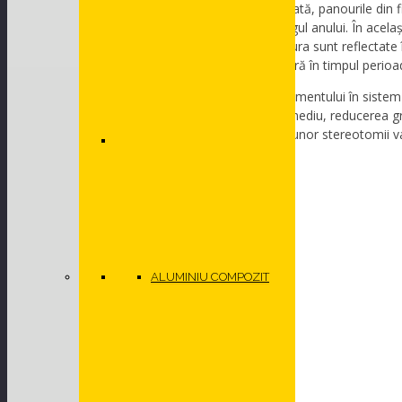
Montate în sistem de fațadă ventilată, panourile din 
variațiilor de temperatură de-a lungul anului. În acela
condensului. Lumina solară și căldura sunt reflectate în
ventilate reduce pierderile de căldură în timpul perioad
Alte avantaje ale montajului fibrocimentului în sistem 
rezistență împotriva factorilor de mediu, reducerea greu
energetice a construcției, redarea unor stereotomii va
ALUMINIU COMPOZIT