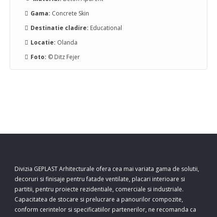
Gama:
Concrete Skin
Destinatie cladire:
Educational
Locatie:
Olanda
Foto:
© Ditz Fejer
Divizia GEPLAST Arhitecturale ofera cea mai variata gama de solutii,
decoruri si finisaje pentru fatade ventilate, placari interioare si
partitii, pentru proiecte rezidentiale, comerciale si industriale.
Capacitatea de stocare si prelucrare a panourilor compozite,
conform cerintelor si specificatiilor partenerilor, ne recomanda ca