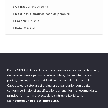
Gama:
Barro si Argelite
Destinatie cladire:
Statie de pompieri
Locatie:
Lituania
Foto:
© ArGeTon
Divizia GEPLAST Arhitecturale ofera cea mai variata gama de solutii,
decoruri si finisaje pentru fatade ventilate, placari interioare si
partitii, pentru proiecte rezidentiale, comerciale si industriale.
Capacitatea de stocare si prelucrare a panourilor compozite,
conform cerintelor si specificatiilor partenerilor, ne recomanda ca
principal furnizor in proiecte de pe intreg teritoriul tarii.
Sa incepem un proiect. Impreuna.