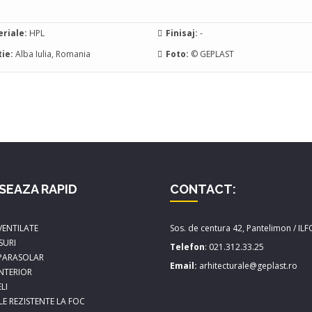
riale:
HPL
Finisaj:
-
ie:
Alba Iulia, Romania
Foto:
© GEPLAST
SEAZA RAPID
CONTACT:
VENTILATE
Sos. de centura 42, Pantelimon / IL
SURI
Telefon
:
021.312.33.25
 PARASOLAR
Email:
arhitecturale@geplast.ro
INTERIOR
LI
LE REZISTENTE LA FOC