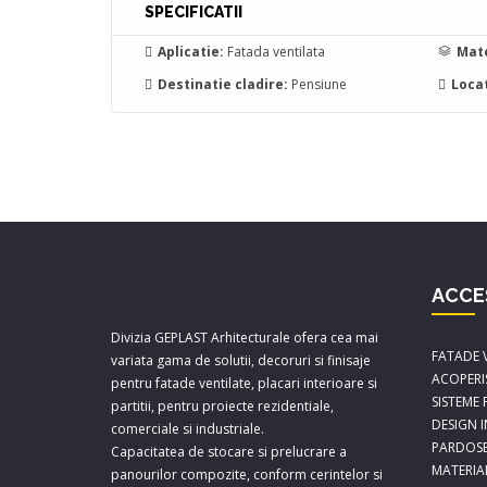
SPECIFICATII
Aplicatie:
Fatada ventilata
Mate
Destinatie cladire:
Pensiune
Locat
ACCE
Divizia GEPLAST Arhitecturale ofera cea mai
FATADE 
variata gama de solutii, decoruri si finisaje
ACOPERI
pentru fatade ventilate, placari interioare si
SISTEME
partitii, pentru proiecte rezidentiale,
DESIGN 
comerciale si industriale.
PARDOSE
Capacitatea de stocare si prelucrare a
MATERIA
panourilor compozite, conform cerintelor si