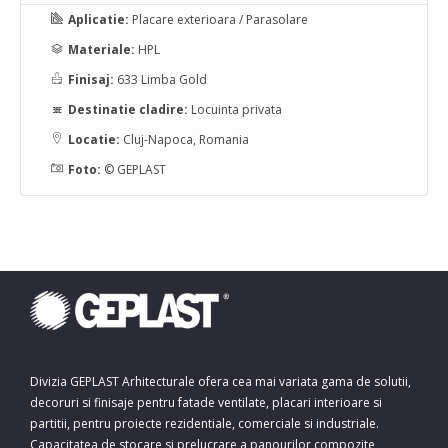
Aplicatie:
Placare exterioara / Parasolare
Materiale:
HPL
Finisaj:
633 Limba Gold
Destinatie cladire:
Locuinta privata
Locatie:
Cluj-Napoca, Romania
Foto:
© GEPLAST
Divizia GEPLAST Arhitecturale ofera cea mai variata gama de solutii,
decoruri si finisaje pentru fatade ventilate, placari interioare si
partitii, pentru proiecte rezidentiale, comerciale si industriale.
Capacitatea de stocare si prelucrare a panourilor compozite,