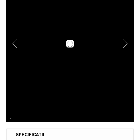
Placare exterioara / Parasolare HPL imitatie
lemn Casa RK
SPECIFICATII