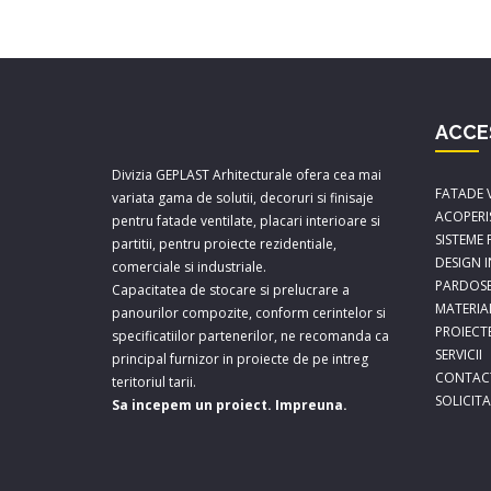
ACCE
Divizia GEPLAST Arhitecturale ofera cea mai
FATADE 
variata gama de solutii, decoruri si finisaje
ACOPERI
pentru fatade ventilate, placari interioare si
SISTEME
partitii, pentru proiecte rezidentiale,
DESIGN 
comerciale si industriale.
PARDOSE
Capacitatea de stocare si prelucrare a
MATERIA
panourilor compozite, conform cerintelor si
PROIECT
specificatiilor partenerilor, ne recomanda ca
SERVICII
principal furnizor in proiecte de pe intreg
CONTAC
teritoriul tarii.
SOLICIT
Sa incepem un proiect. Impreuna.