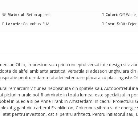
Material:
Beton aparent
Culori:
Off-White, 
Locatie:
Columbus, SUA
Foto:
© Ditz Fejer
erican Ohio, impresioneaza prin conceptul versatil de design si viziune
opta de altfel ambianta artistica, versatila si adeseori unghiulara din 
nspiratie pentru redarea fatadei exterioare placata cu placi inguste 
ural remarcam viziunea neobisnuita din spatele sau. Autoportretul inalt
i picturi murale pot fi admirate in toata lumea, este specializat in portre
bel in Suedia si pe Anne Frank in Amsterdam. In cadrul Proiectului Gra
omplexul gigant din cartierul Franklinton, Columbus vibreaza de energie s
 atat pentru investitori, cat si pentru arhitecti. Pentru initiatorul sau,