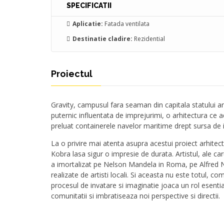
SPECIFICATII
Aplicatie:
Fatada ventilata
Destinatie cladire:
Rezidential
Proiectul
Gravity, campusul fara seaman din capitala statului am
puternic influentata de imprejurimi, o arhitectura ce ad
preluat containerele navelor maritime drept sursa de i
La o privire mai atenta asupra acestui proiect arhitect
Kobra lasa sigur o impresie de durata. Artistul, ale caru
a imortalizat pe Nelson Mandela in Roma, pe Alfred No
realizate de artisti locali. Si aceasta nu este totul, c
procesul de invatare si imaginatie joaca un rol esential
comunitatii si imbratiseaza noi perspective si directii.