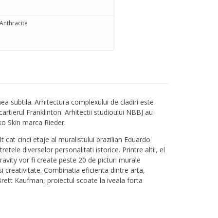
Anthracite
a subtila. Arhitectura complexului de cladiri este
cartierul Franklinton. Arhitectii studioului NBBJ au
Oko Skin marca Rieder.
 cat cinci etaje al muralistului brazilian Eduardo
tele diverselor personalitati istorice. Printre altii, el
vity vor fi create peste 20 de picturi murale
i creativitate. Combinatia eficienta dintre arta,
 Brett Kaufman, proiectul scoate la iveala forta