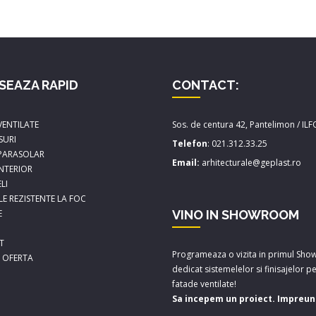
SEAZA RAPID
CONTACT:
VENTILATE
Sos. de centura 42, Pantelimon / IL
SURI
Telefon
:
021.312.33.25
 PARASOLAR
Email:
arhitecturale@geplast.ro
INTERIOR
LI
LE REZISTENTE LA FOC
E
VINO IN SHOWROOM
T
Programeaza o vizita in primul Sh
A OFERTA
dedicat sistemelelor si finisajelor p
fatade ventilate!
Sa incepem un proiect. Impreun