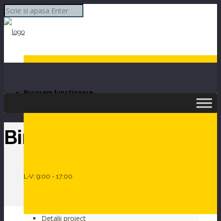
Program functionare
Skip to Content
Birouri NPP
L-V: 9:00 - 17:00
Detalii proiect