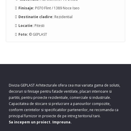
Finisaje:
P070 Flint / 1389 Noce Iseo
Destinatie cladire:
Rezidential
Locatie:
Pitesti
Foto:
© GEPLAST
Divizia GEPLAST Arhitecturale ofera cea mai variata gama de solutii,
decoruri si finisaje pentru fatade ventilate, placari interioare si
partitii, pentru proiecte rezidentiale, comerciale si industriale.
Capacitatea de stocare si prelucrare a panourilor compozite,
conform cerintelor si specificatiilor partenerilor, ne recomanda ca
principal furnizor in proiecte de pe intreg teritoriul tarii.
Sa incepem un proiect. Impreuna.