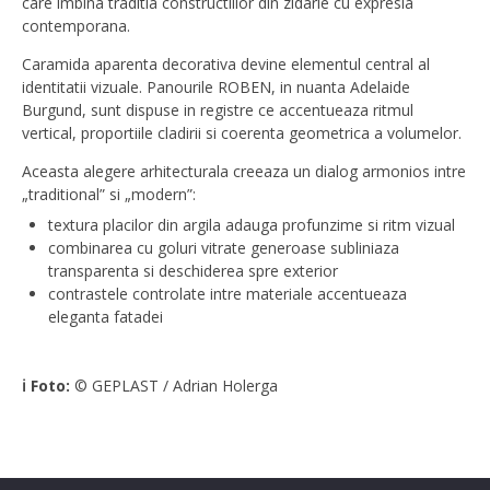
care imbina traditia constructiilor din zidarie cu expresia
contemporana.
Caramida aparenta decorativa devine elementul central al
identitatii vizuale. Panourile ROBEN, in nuanta Adelaide
Burgund, sunt dispuse in registre ce accentueaza ritmul
vertical, proportiile cladirii si coerenta geometrica a volumelor.
Aceasta alegere arhitecturala creeaza un dialog armonios intre
„traditional” si „modern”:
textura placilor din argila adauga profunzime si ritm vizual
combinarea cu goluri vitrate generoase subliniaza
transparenta si deschiderea spre exterior
contrastele controlate intre materiale accentueaza
eleganta fatadei
ℹ️ Foto:
© GEPLAST / Adrian Holerga