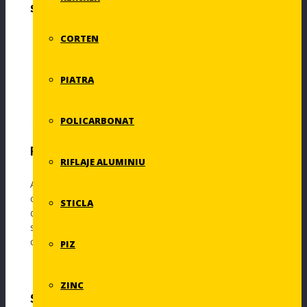
SPECIFICATII
CORTEN
Aplicatie:
Fatada ventilata
Material:
CorTen
Finisaj:
Activat natural
PIATRA
Montaj:
Substructura metalica
Locatie:
Cluj-Napoca
Foto:
© GEPLAST
POLICARBONAT
Proiectul
RIFLAJE ALUMINIU
Acest proiect supune atentiei cladirea de birouri a
companiei Aqua Prociv Proiect din Cluj, al carei
STICLA
domeniu de activitate il reprezinta proiectarea cladirilor
si instalatiilor, beneficiarul fiind si proiectant al
constructiei de fata.
PIZ
ZINC
Solutia de fatada