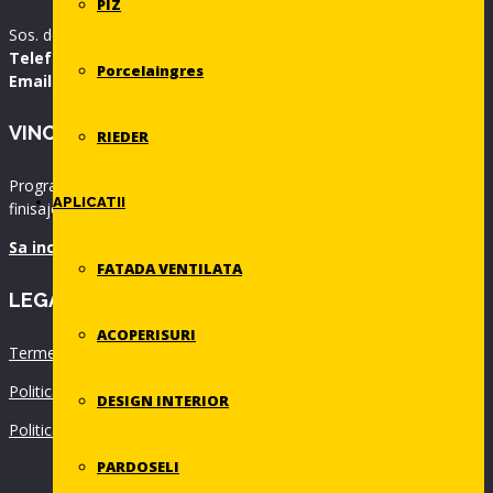
PIZ
Sos. de centura 42, Pantelimon / ILFOV
Telefon
:
021.312.33.25
Porcelaingres
Email:
arhitecturale@geplast.ro
VINO IN SHOWROOM
RIEDER
Programeaza o vizita in primul Showroom dedicat sistemelelor si
APLICATII
finisajelor pentru fatade ventilate!
Sa incepem un proiect. Impreuna.
FATADA VENTILATA
LEGAL
ACOPERISURI
Termeni si conditii
Politica de confidentialitate
DESIGN INTERIOR
Politica de utilizare a cookie-urilor
PARDOSELI