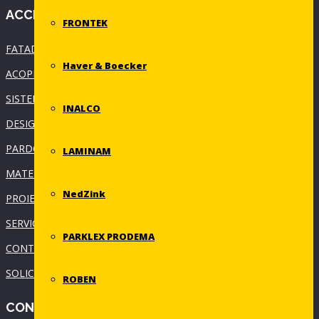
ACCESEAZA RAPID
FRONTEK
FATADE VENTILATE
Haver & Boecker
ACOPERISURI
SISTEME PARASOLAR
INALCO
DESIGN INTERIOR
PARDOSELI
LAMINAM
MATERIALE REZISTENTE LA FOC
NedZink
PROIECTE
SERVICII
PARKLEX PRODEMA
CONTACT
SOLICITA OFERTA
ROBEN
CONTACT: